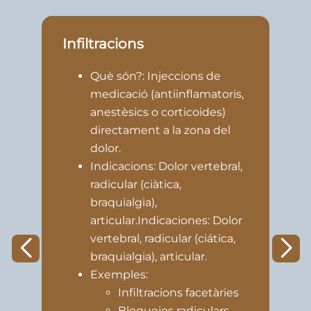
Infiltracions
R
Què són?: Injeccions de
medicació (antiinflamatoris,
anestèsics o corticoides)
directament a la zona del
dolor.
Indicacions: Dolor vertebral,
radicular (ciàtica,
braquialgia),
articular.Indicaciones: Dolor
vertebral, radicular (ciática,
braquialgia), articular.
Exemples:
Infiltracions facetàries
Bloquejos radiculars