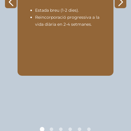
Re
Estada breu (1-2 dies).
Reincorporació progressiva a la
vida diària en 2-4 setmanes.
En 
inc
Dis
téc
tra
mej
pro
Exo
Mon