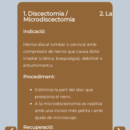
1. Discectomia /
2. Lamine
Microdiscectomia
Ind
Indicació:
Hèrnia discal lumbar o cervical amb
compressió de nervis que causa dolor
irradiat (ciàtica, braquialgia), debilitat o
entumiment.o.
Pr
Procediment:
Es 
S’elimina la part del disc que
si 
pressiona el nervi.
alli
A la microdiscectomia es realitza
mic
amb una incisió més petita i amb
inc
ajuda de microscopi.
mic
Recuperació: