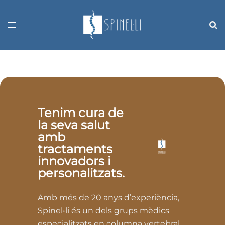
Skip
to
content
Tenim cura de
la seva salut
amb
tractaments
innovadors i
personalitzats.
Amb més de 20 anys d’experiència,
Spinel•li és un dels grups mèdics
especialitzats en columna vertebral